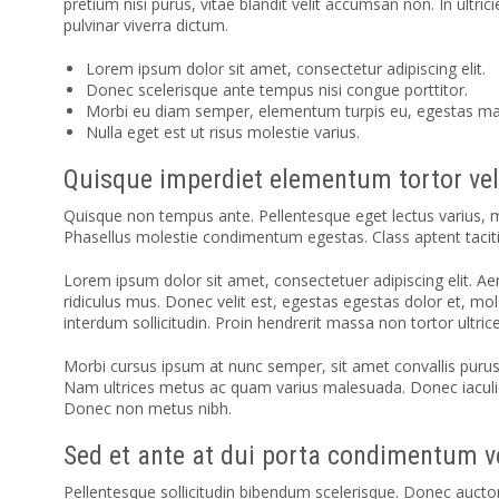
pretium nisi purus, vitae blandit velit accumsan non. In ult
pulvinar viverra dictum.
Lorem ipsum dolor sit amet, consectetur adipiscing elit.
Donec scelerisque ante tempus nisi congue porttitor.
Morbi eu diam semper, elementum turpis eu, egestas m
Nulla eget est ut risus molestie varius.
Quisque imperdiet elementum tortor vel
Quisque non tempus ante. Pellentesque eget lectus varius, mo
Phasellus molestie condimentum egestas. Class aptent taciti 
Lorem ipsum dolor sit amet, consectetuer adipiscing elit. 
ridiculus mus. Donec velit est, egestas egestas dolor et, mo
interdum sollicitudin. Proin hendrerit massa non tortor ultr
Morbi cursus ipsum at nunc semper, sit amet convallis purus 
Nam ultrices metus ac quam varius malesuada. Donec iaculis ip
Donec non metus nibh.
Sed et ante at dui porta condimentum ve
Pellentesque sollicitudin bibendum scelerisque. Donec auctor e