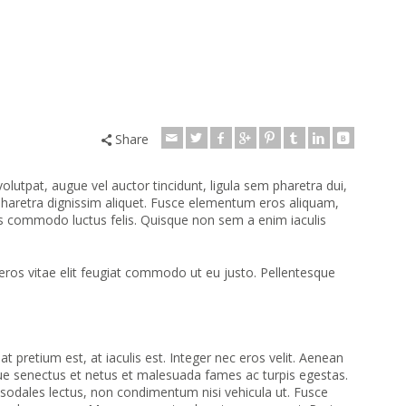
Share
olutpat, augue vel auctor tincidunt, ligula sem pharetra dui,
haretra dignissim aliquet. Fusce elementum eros aliquam,
tus commodo luctus felis. Quisque non sem a enim iaculis
d eros vitae elit feugiat commodo ut eu justo. Pellentesque
pretium est, at iaculis est. Integer nec eros velit. Aenean
stique senectus et netus et malesuada fames ac turpis egestas.
r sodales lectus, non condimentum nisi vehicula ut. Fusce