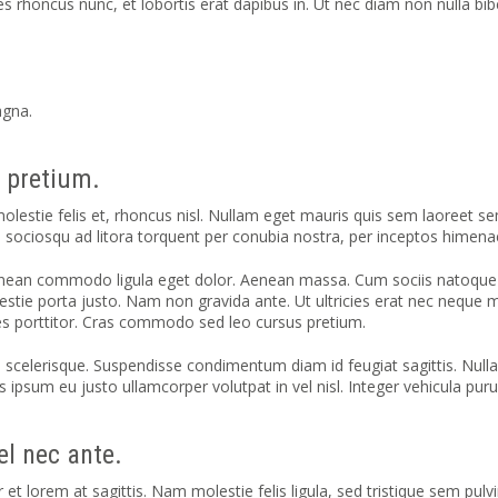
ricies rhoncus nunc, et lobortis erat dapibus in. Ut nec diam non null
agna.
 pretium.
lestie felis et, rhoncus nisl. Nullam eget mauris quis sem laoreet se
sociosqu ad litora torquent per conubia nostra, per inceptos himenaeos
Aenean commodo ligula eget dolor. Aenean massa. Cum sociis natoque 
lestie porta justo. Nam non gravida ante. Ut ultricies erat nec neque 
ices porttitor. Cras commodo sed leo cursus pretium.
scelerisque. Suspendisse condimentum diam id feugiat sagittis. Nullam
sum eu justo ullamcorper volutpat in vel nisl. Integer vehicula purus 
l nec ante.
t lorem at sagittis. Nam molestie felis ligula, sed tristique sem pulvin