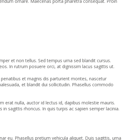
a bibendum ornare. Maecenas porta pharetra consequat. Proin
mper et non tellus. Sed tempus urna sed blandit cursus.
. In rutrum posuere orci, at dignissim lacus sagittis ut.
penatibus et magnis dis parturient montes, nascetur
malesuada, et blandit dui sollicitudin. Phasellus commodo
 erat nulla, auctor id lectus id, dapibus molestie mauris.
in sagittis rhoncus. In quis turpis ac sapien semper lacinia.
ar eu. Phasellus pretium vehicula aliquet. Duis sagittis, urna