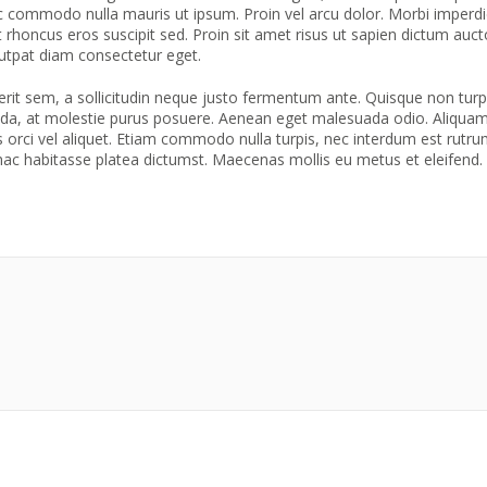
c commodo nulla mauris ut ipsum. Proin vel arcu dolor. Morbi imperdi
get rhoncus eros suscipit sed. Proin sit amet risus ut sapien dictum au
lutpat diam consectetur eget.
rerit sem, a sollicitudin neque justo fermentum ante. Quisque non t
uada, at molestie purus posuere. Aenean eget malesuada odio. Aliquam 
is orci vel aliquet. Etiam commodo nulla turpis, nec interdum est rutru
 hac habitasse platea dictumst. Maecenas mollis eu metus et eleifend. 