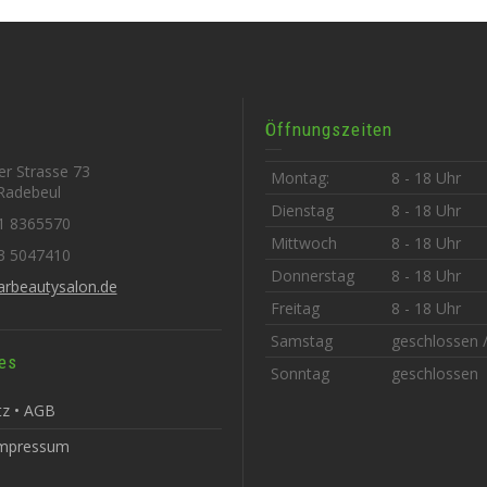
Öffnungszeiten
r Strasse 73
Montag:
8 - 18 Uhr
Radebeul
Dienstag
8 - 18 Uhr
1 8365570
Mittwoch
8 - 18 Uhr
3 5047410
Donnerstag
8 - 18 Uhr
arbeautysalon.de
Freitag
8 - 18 Uhr
Samstag
geschlossen / 
es
Sonntag
geschlossen
z • AGB
Impressum