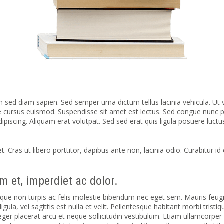
n sed diam sapien. Sed semper urna dictum tellus lacinia vehicula. Ut v
ae cursus euismod. Suspendisse sit amet est lectus.
Sed congue nunc p
dipiscing. Aliquam erat volutpat. Sed sed erat quis ligula posuere luc
. Cras ut libero porttitor, dapibus ante non, lacinia odio. Curabitur i
m et, imperdiet ac dolor.
e non turpis ac felis molestie bibendum nec eget sem. Mauris feugiat 
 ligula, vel sagittis est nulla et velit. Pellentesque habitant morbi tri
teger placerat arcu et neque sollicitudin vestibulum. Etiam ullamcorpe