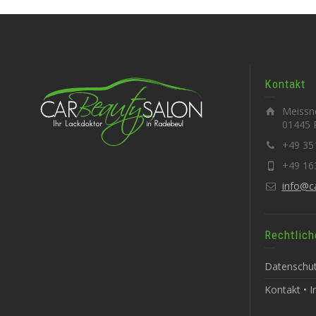
Kontakt
Meissne
01445 
+49 35
+49 16
info@c
Rechtlich
Datenschut
Kontakt • 