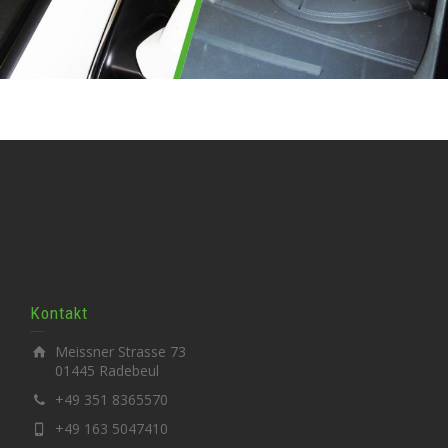
Kontakt
Meissner Strasse 73
01445 Radebeul
+49 351 8365570
+49 163 5047410