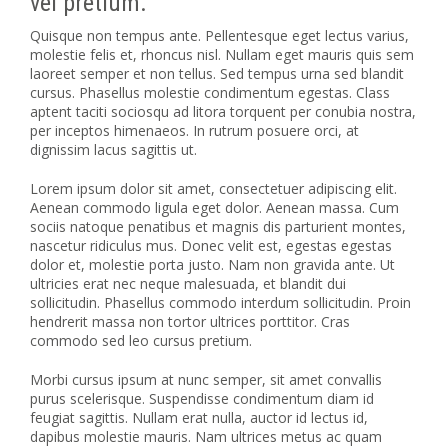
vel pretium.
Quisque non tempus ante. Pellentesque eget lectus varius,
molestie felis et, rhoncus nisl. Nullam eget mauris quis sem
laoreet semper et non tellus. Sed tempus urna sed blandit
cursus. Phasellus molestie condimentum egestas. Class
aptent taciti sociosqu ad litora torquent per conubia nostra,
per inceptos himenaeos. In rutrum posuere orci, at
dignissim lacus sagittis ut.
Lorem ipsum dolor sit amet, consectetuer adipiscing elit.
Aenean commodo ligula eget dolor. Aenean massa. Cum
sociis natoque penatibus et magnis dis parturient montes,
nascetur ridiculus mus. Donec velit est, egestas egestas
dolor et, molestie porta justo. Nam non gravida ante. Ut
ultricies erat nec neque malesuada, et blandit dui
sollicitudin. Phasellus commodo interdum sollicitudin. Proin
hendrerit massa non tortor ultrices porttitor. Cras
commodo sed leo cursus pretium.
Morbi cursus ipsum at nunc semper, sit amet convallis
purus scelerisque. Suspendisse condimentum diam id
feugiat sagittis. Nullam erat nulla, auctor id lectus id,
dapibus molestie mauris. Nam ultrices metus ac quam