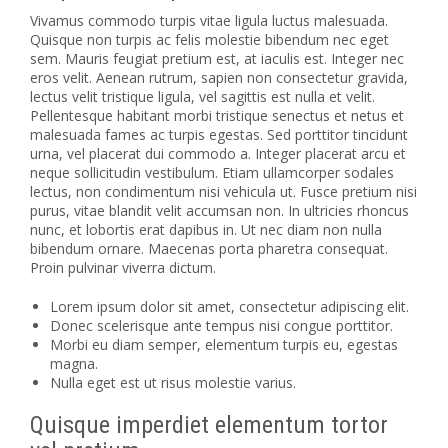
Vivamus commodo turpis vitae ligula luctus malesuada.
Quisque non turpis ac felis molestie bibendum nec eget
sem. Mauris feugiat pretium est, at iaculis est. Integer nec
eros velit. Aenean rutrum, sapien non consectetur gravida,
lectus velit tristique ligula, vel sagittis est nulla et velit.
Pellentesque habitant morbi tristique senectus et netus et
malesuada fames ac turpis egestas. Sed porttitor tincidunt
urna, vel placerat dui commodo a. Integer placerat arcu et
neque sollicitudin vestibulum. Etiam ullamcorper sodales
lectus, non condimentum nisi vehicula ut. Fusce pretium nisi
purus, vitae blandit velit accumsan non. In ultricies rhoncus
nunc, et lobortis erat dapibus in. Ut nec diam non nulla
bibendum ornare. Maecenas porta pharetra consequat.
Proin pulvinar viverra dictum.
Lorem ipsum dolor sit amet, consectetur adipiscing elit.
Donec scelerisque ante tempus nisi congue porttitor.
Morbi eu diam semper, elementum turpis eu, egestas
magna.
Nulla eget est ut risus molestie varius.
Quisque imperdiet elementum tortor